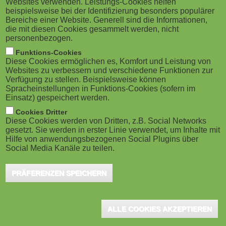
Websites verwenden. Leistungs-Cookies helfen
g
Berlin, Juli 2025 - Eine neue Studie des
M
beispielsweise bei der Identifizierung besonders populärer
NEGZ·Kompetenznetzwerk Digitale
Bereiche einer Website. Generell sind die Informationen,
a
o
die mit diesen Cookies gesammelt werden, nicht
Verwaltung zeigt, wie Peer-Group Mentoring
personenbezogen.
t
b
dabei helfen kann, die nötigen Führungskompetenzen
Funktions-Cookies
Diese Cookies ermöglichen es, Komfort und Leistung von
gezielt weiterzuentwickeln. Michael Koddebusch,
i
i
Websites zu verbessern und verschiedene Funktionen zur
Verfügung zu stellen. Beispielsweise können
Carolin Kister, Franka Eberhardt, Paul Kruse und
o
Spracheinstellungen in Funktions-Cookies (sofern im
l
Marcel "Otto" Yon haben die Studie mit dem Titel
Einsatz) gespeichert werden.
n
e
"Führung im digitalen Zeitalter" verfasst. Das
Cookies Dritter
Diese Cookies werden von Dritten, z.B. Social Networks
interdisziplinäre Autor:innenteam verbindet
gesetzt. Sie werden in erster Linie verwendet, um Inhalte mit
)
Hilfe von anwendungsbezogenen Social Plugins über
wissenschaftliche Perspektiven, etwa von der
Social Media Kanäle zu teilen.
Universität Münster und dem European Research
Center for Information Systems (ERCIS), mit
PRÄFERENZEN SPEICHERN
Praxiserfahrungen aus Organisationen wie dem Verein
Staat-up e.V.
ALLE COOKIES AKZEPTIEREN