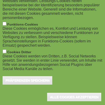
Websites verwenden. Leistungs-Cookies helfen
g
Bielefeld/Berlin, Oktober 2024 - Deutsche
M
beispielsweise bei der Identifizierung besonders populärer
Startup-Gründer:innen sehen in digitaler
Bereiche einer Website. Generell sind die Informationen,
a
o
die mit diesen Cookies gesammelt werden, nicht
Bildung eines der wichtigsten Zukunftsfelder.
personenbezogen.
t
b
Gleichzeitig sagen 91 % der Gründer:innen, dass die
Funktions-Cookies
Diese Cookies ermöglichen es, Komfort und Leistung von
Digitalisierung unseres Bildungssystems im
i
i
Websites zu verbessern und verschiedene Funktionen zur
Verfügung zu stellen. Beispielsweise können
internationalen Vergleich hinterherhinkt. Die Founders
o
Spracheinstellungen in Funktions-Cookies (sofern im
l
Foundation und der Startup-Verband haben den
Einsatz) gespeichert werden.
n
e
EdTech Startup Monitor erstellt, um die Startup-
Cookies Dritter
Diese Cookies werden von Dritten, z.B. Social Networks
Landschaft in der Bildungsbranche erstmals zu
gesetzt. Sie werden in erster Linie verwendet, um Inhalte mit
)
Hilfe von anwendungsbezogenen Social Plugins über
erfassen. Die Studie analysiert deutschlandweit
Social Media Kanäle zu teilen.
Potenziale und Herausforderungen junger
Unternehmen im Bildungssektor.
PRÄFERENZEN SPEICHERN
Insgesamt lassen sich in Deutschland aktuell 493 EdTech-
ALLE COOKIES AKZEPTIEREN
Startups identifizieren. Mit 29 % der Unternehmen liegt Berlin als
Unternehmensstandort klar vorn - gefolgt von München,