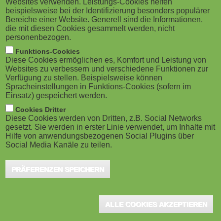
Websites verwenden. Leistungs-Cookies helfen
g
M
beispielsweise bei der Identifizierung besonders populärer
Whitepaper zum Thema "Digitales Lernen in
Bereiche einer Website. Generell sind die Informationen,
a
o
Unternehmen" des Unternehmens TicTac Lern
die mit diesen Cookies gesammelt werden, nicht
personenbezogen.
(ehemals Interlake Media GmbH) widmet sich den Vor-
t
b
Funktions-Cookies
und Nachteilen von Inhalten, die durch Lernende
Diese Cookies ermöglichen es, Komfort und Leistung von
i
i
Websites zu verbessern und verschiedene Funktionen zur
selbst erstellt werden. Anhand von Fallbeispielen
Verfügung zu stellen. Beispielsweise können
o
Spracheinstellungen in Funktions-Cookies (sofern im
werden mögliche Umsetzungsszenarien aufgezeigt,
l
Einsatz) gespeichert werden.
die durch Best Practice-Beispiele untermauert werden.
n
e
Cookies Dritter
Diese Cookies werden von Dritten, z.B. Social Networks
gesetzt. Sie werden in erster Linie verwendet, um Inhalte mit
)
Im eLearning ist seit geraumer Zeit der Trend zu
Hilfe von anwendungsbezogenen Social Plugins über
erkennen, Lernende als Autoren in das
Social Media Kanäle zu teilen.
unternehmenseigene Corporate Learning zu integrieren. Im
PRÄFERENZEN SPEICHERN
Rahmen des so genannten "User Generated Contents" werden
von den Lernenden selbst erstellte Inhalte als fester Bestandteil
der Vermittlung von Lerninhalten angesehen.
ALLE COOKIES AKZEPTIEREN
Im 9-seitigen Whitepaper erhält der Lesende sowohl