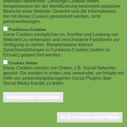
Websites verwenden. Leistungs-Cookies helfen
g
M
beispielsweise bei der Identifizierung besonders populärer
Mönchengladbach, Dezember 2022 - DEKRA
Bereiche einer Website. Generell sind die Informationen,
a
o
Media hat gemeinsam mit der DEKRA
die mit diesen Cookies gesammelt werden, nicht
personenbezogen.
Automobil und der MOOVE GmbH ein
t
b
Funktions-Cookies
Gesundheitsförderprogramm für Lkw-Fahrerinnen und
Diese Cookies ermöglichen es, Komfort und Leistung von
i
i
Websites zu verbessern und verschiedene Funktionen zur
Lkw-Fahrer entwickelt. Über das Programm mit dem
Verfügung zu stellen. Beispielsweise können
o
Namen DEKRA Fit & Safe erhalten Fahrerinnen und
Spracheinstellungen in Funktions-Cookies (sofern im
l
Einsatz) gespeichert werden.
Fahrer über mehrere Wochen hinweg spannende
n
e
Cookies Dritter
Filme, interessante Videocasts und hilfreiche Tipps zu
Diese Cookies werden von Dritten, z.B. Social Networks
gesetzt. Sie werden in erster Linie verwendet, um Inhalte mit
)
Themen wie Ernährung, Fitness und mentaler
Hilfe von anwendungsbezogenen Social Plugins über
Social Media Kanäle zu teilen.
Gesundheit.
PRÄFERENZEN SPEICHERN
Die DEKRA Automobil GmbH möchte Lkw-Fahrerinnen und -
Fahrer dabei unterstützen, ihren Arbeitsalltag gesünder zu
gestalten. Dazu hat sie in Zusammenarbeit mit DEKRA Media und
ALLE COOKIES AKZEPTIEREN
der MOOVE GmbH DEKRA Fit & Safe entwickelt, ein