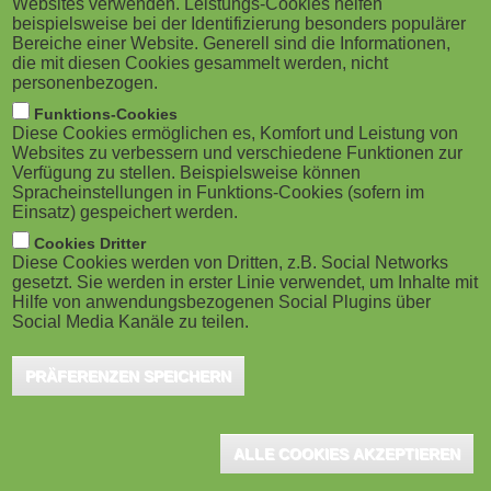
Websites verwenden. Leistungs-Cookies helfen
g
M
beispielsweise bei der Identifizierung besonders populärer
Frankfurt a.M., März 2025 - Dieses neue
Bereiche einer Website. Generell sind die Informationen,
a
o
Online-Self-Assessment von studiumdigitale
die mit diesen Cookies gesammelt werden, nicht
personenbezogen.
ermöglicht es, die eigenen digitalen
t
b
Funktions-Cookies
Fähigkeiten einzuschätzen und zu erfahren, in welchen
Diese Cookies ermöglichen es, Komfort und Leistung von
i
i
Websites zu verbessern und verschiedene Funktionen zur
Bereichen noch Entwicklungspotenzial besteht.
Verfügung zu stellen. Beispielsweise können
o
Basierend auf den Ergebnissen erhalten die
Spracheinstellungen in Funktions-Cookies (sofern im
l
Einsatz) gespeichert werden.
Anwender:innen maßgeschneiderte Empfehlungen für
n
e
Cookies Dritter
Weiterbildungsangebote, die genau auf die jeweiligen
Diese Cookies werden von Dritten, z.B. Social Networks
gesetzt. Sie werden in erster Linie verwendet, um Inhalte mit
)
Bedürfnisse abgestimmt sind. Im Rahmen einer ersten
Hilfe von anwendungsbezogenen Social Plugins über
Social Media Kanäle zu teilen.
Pilotierung sind alle Interessierten eingeladen, das
OSA zu erproben und die eigenen digitalen
PRÄFERENZEN SPEICHERN
Kompetenzen einzuschätzen.
Bestandteil dieser Pilotphase ist auch eine Evaluation des OSA.
ALLE COOKIES AKZEPTIEREN
Sie dient dazu, das Angebot auf Grundlage der Rückmeldungen