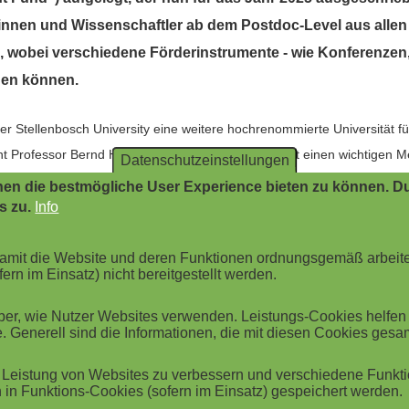
innen und Wissenschaftler ab dem Postdoc-Level aus allen
wobei verschiedene Förderinstrumente - wie Konferenzen,
rden können.
er Stellenbosch University eine weitere hochrenommierte Universität fü
 Professor Bernd Huber. "Die Kooperation markiert einen wichtigen Me
Datenschutzeinstellungen
r LMU und eröffnet unseren Wissenschaftlerinnen und Wissenschaftlern
en die bestmögliche User Experience bieten zu können. Du
s zu.
Info
sch University - einer der besten und forschungsstärksten Universitäte
same Forschungsmöglichkeiten und neue wissenschaftliche Perspektiv
 damit die Website und deren Funktionen ordnungsgemäß arbeit
rrunde endet am 10. Juni 2025 . Eine weitere Ausschreibung für das Jah
ern im Einsatz) nicht bereitgestellt werden.
r, wie Nutzer Websites verwenden. Leistungs-Cookies helfen be
. Generell sind die Informationen, die mit diesen Cookies ges
Leistung von Websites zu verbessern und verschiedene Funktio
ES NETZWERK
in Funktions-Cookies (sofern im Einsatz) gespeichert werden.