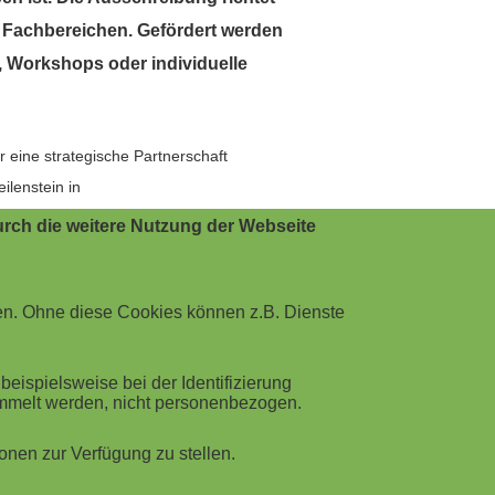
 Fachbereichen. Gefördert werden
 Workshops oder individuelle
r eine strategische Partnerschaft
ilenstein in
 neue spannende Möglichkeiten."
rch die weitere Nutzung der Webseite
n in Afrika - bietet den Lehrenden und
en auf dem afrikanischen Kontinent.
en. Ohne diese Cookies können z.B. Dienste
r 2026 ist für den Herbst 2025
ispielsweise bei der Identifizierung
ammelt werden, nicht personenbezogen.
nen zur Verfügung zu stellen.