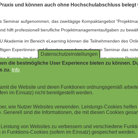
he Praxis und können auch ohne Hochschulabschluss belegt
 Seminar aufgenommen, das zweitägige Kompaktangebot "Projektmana
nd hilft professionell berufliche Projektmanagementaufgaben zu bewälti
 Akademie im Bereich eLearning können die Teilnehmenden des Online
ünftigen Expertinnen und Experten erwerben in diesem Seminar das no
Datenschutzeinstellungen
ne-Kursen. Im Kurs wird dieses Wissen direkt in einem eigenen Proje
en die bestmögliche User Experience bieten zu können. Du
s zu.
Info
rhalten für die Praxis", der Ende April stattfindet, wendet sich an (a
kompakten dreitägigen Veranstaltung werden die Grundlagen von gutem
 damit die Website und deren Funktionen ordnungsgemäß arbeit
ern im Einsatz) nicht bereitgestellt werden.
erteorientiert führen zu können. In praxisorientierten Übungen, Rollen
skompetenz trainiert.
r, wie Nutzer Websites verwenden. Leistungs-Cookies helfen be
. Generell sind die Informationen, die mit diesen Cookies ges
r modernen Betriebswirtschaftslehre hat, der ist bei dem einsemestri
chsprachige Managementprogramm befähigt für den Umgang mit strategi
Leistung von Websites zu verbessern und verschiedene Funktio
in Funktions-Cookies (sofern im Einsatz) gespeichert werden.
icheren Situationen. Die Anmeldefrist endet am 15. Februar.