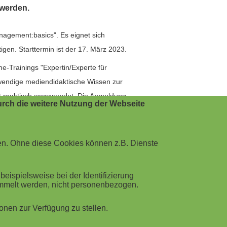
 werden.
gement:basics". Es eignet sich
gen. Starttermin ist der 17. März 2023.
-Trainings "Expertin/Experte für
twendige mediendidaktische Wissen zur
kt praktisch angewendet. Die Anmeldung
rch die weitere Nutzung der Webseite
ngehende) Führungskräfte in
 Führungsverhalten vermittelt mit dem
en. Ohne diese Cookies können z.B. Dienste
spielen und einem persönlichen
ispielsweise bei der Identifizierung
ammelt werden, nicht personenbezogen.
gen Angebot "Management Essentials for
schen Entscheidungen und
nen zur Verfügung zu stellen.