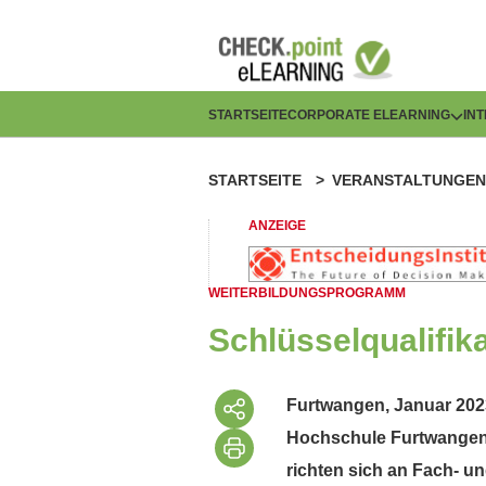
Direkt
zum
Inhalt
H
STARTSEITE
CORPORATE ELEARNING
IN
a
STARTSEITE
VERANSTALTUNGEN
P
u
f
ANZEIGE
p
a
t
WEITERBILDUNGSPROGRAMM
d
n
Schlüsselqualifik
n
a
a
Furtwangen, Januar 2023
v
Hochschule Furtwangen,
v
i
richten sich an Fach- u