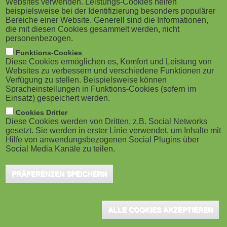
Websites verwenden. Leistungs-Cookies helfen
g
M
beispielsweise bei der Identifizierung besonders populärer
Bereiche einer Website. Generell sind die Informationen,
a
o
die mit diesen Cookies gesammelt werden, nicht
personenbezogen.
Leipzig/München, März 2021 - LOTTO kennt zwar jeder,
t
b
Funktions-Cookies
doch kaum jemandem ist bewusst, welch gigantische
Diese Cookies ermöglichen es, Komfort und Leistung von
i
i
Organisation dahinter steckt. Vom Münchner Hauptsitz
Websites zu verbessern und verschiedene Funktionen zur
Verfügung zu stellen. Beispielsweise können
aus steuert LOTTO Bayern bspw. rund 3.500
o
Spracheinstellungen in Funktions-Cookies (sofern im
l
Einsatz) gespeichert werden.
Annahmestellen im Freistaat, den Onlinehandel, neun
n
e
Cookies Dritter
bayerische Spielbanken und die LOTTO-Akademie in
Diese Cookies werden von Dritten, z.B. Social Networks
Nürnberg. Mitarbeiter kompetent weiter- und
gesetzt. Sie werden in erster Linie verwendet, um Inhalte mit
)
Hilfe von anwendungsbezogenen Social Plugins über
auszubilden, ist für ein derart komplexes Unternehmen
Social Media Kanäle zu teilen.
ein Muss. Dafür schloss der bayerische Branchenriese
PRÄFERENZEN SPEICHERN
nun mit dem Leipziger eLearning-Unternehmen
Lecturio einen Vertrag über die Nutzung eines
umfangreichen Kursangebots ab.
ALLE COOKIES AKZEPTIEREN