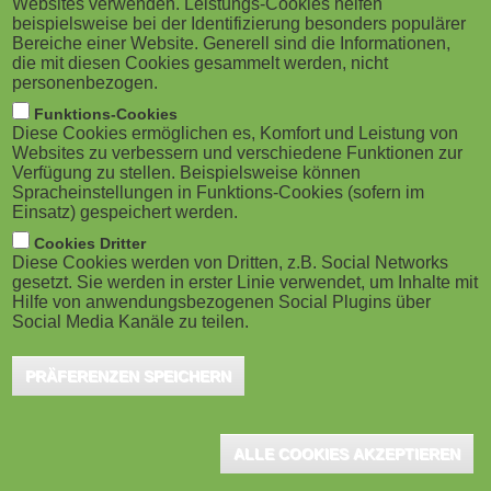
Websites verwenden. Leistungs-Cookies helfen
M
neun Jahre Geschäftsführerin des Hamburger Instituts für
beispielsweise bei der Identifizierung besonders populärer
t
Berufliche Bildung (HIBB). Dr. Sandra Garbade folgt auf
Bereiche einer Website. Generell sind die Informationen,
o
Prof. Dr. Friedrich Hubert Esser, der am 30. Juni 2026 in
die mit diesen Cookies gesammelt werden, nicht
personenbezogen.
e
den Ruhestand getreten ist.
b
Funktions-Cookies
WEITER
Diese Cookies ermöglichen es, Komfort und Leistung von
|
i
Websites zu verbessern und verschiedene Funktionen zur
BITKOM
KI-FUTURE
Verfügung zu stellen. Beispielsweise können
P
Weitere Regeln
Coursera
Spracheinstellungen in Funktions-Cookies (sofern im
l
Einsatz) gespeichert werden.
des AI Acts
investiert 100
e
I
Cookies Dritter
greifen – trotz
Millionen US-
Diese Cookies werden von Dritten, z.B. Social Networks
gesetzt. Sie werden in erster Linie verwendet, um Inhalte mit
)
offener Fragen
Dollar in
I
Hilfe von anwendungsbezogenen Social Plugins über
Social Media Kanäle zu teilen.
LearnVector
Berlin, August 2026 - Ab
P
sofort müssen weitere
München, August 2026 –
PRÄFERENZEN SPEICHERN
Vorgaben des AI Acts, der
Coursera investiert 100
E
europäischen Verordnung zu
Millionen US-Dollar in das
Künstlicher Intelligenz,
kürzlich von Andrew Ng
ALLE COOKIES AKZEPTIEREN
verbindlich eingehalten
gegründete KI-Unternehmen
werden. Insbesondere greifen