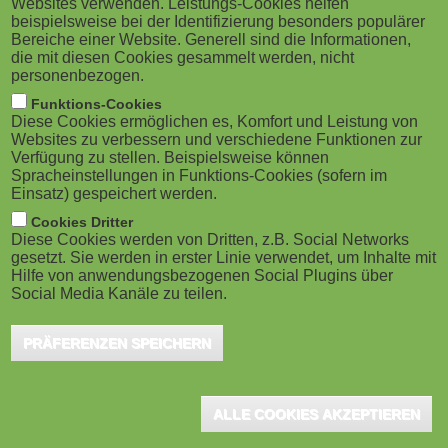
Websites verwenden. Leistungs-Cookies helfen
g
M
beispielsweise bei der Identifizierung besonders populärer
Bereiche einer Website. Generell sind die Informationen,
a
o
die mit diesen Cookies gesammelt werden, nicht
personenbezogen.
t
b
Funktions-Cookies
München, November 2018 - Mit frei verfügbaren
Diese Cookies ermöglichen es, Komfort und Leistung von
i
i
Websites zu verbessern und verschiedene Funktionen zur
Lehrplänen für IT-Trainings geht itedas.org neue
Verfügung zu stellen. Beispielsweise können
o
Spracheinstellungen in Funktions-Cookies (sofern im
l
Wege: Das Unternehmen stellt die Schulungsinhalte
Einsatz) gespeichert werden.
unter der Creative Commons "Free-Culture-Lizenz"
n
e
Cookies Dritter
zum Download ins Internet. Trainer und
Diese Cookies werden von Dritten, z.B. Social Networks
gesetzt. Sie werden in erster Linie verwendet, um Inhalte mit
)
Trainingsinstitute haben so kostenlos Zugang zu den
Hilfe von anwendungsbezogenen Social Plugins über
Social Media Kanäle zu teilen.
Lehrplänen, den sogenannten Syllabi. Diese lassen
sich nach Bedarf als Präsenztraining, eLearning oder
PRÄFERENZEN SPEICHERN
Blended Learning umsetzen.
Dass dieses Konzept gut ankommt, belegt bereits das erste
ALLE COOKIES AKZEPTIEREN
Angebot für den "Certified Scrum Practitioner". Seit Mitte 2018