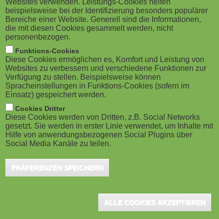
Websites verwenden. Leistungs-Cookies helfen
g
M
beispielsweise bei der Identifizierung besonders populärer
künftig für Schüler, Lehrer und Eltern auf der
Bereiche einer Website. Generell sind die Informationen,
a
o
ganzen Welt verfügbar sein. Dies gab der Moskauer
die mit diesen Cookies gesammelt werden, nicht
personenbezogen.
Bürgermeister Sergey Sobyanin laut dem Online-
t
b
Funktions-Cookies
Magazin "Ostexperte.de" bekannt.
Diese Cookies ermöglichen es, Komfort und Leistung von
i
i
Websites zu verbessern und verschiedene Funktionen zur
Verfügung zu stellen. Beispielsweise können
o
Bei der MES handelt es sich um ein digitales Bildungsprojekt der
Spracheinstellungen in Funktions-Cookies (sofern im
l
Einsatz) gespeichert werden.
Stadt Moskau. Auf der interaktiven Lernplattform können Schüler
n
e
Cookies Dritter
Unterrichtseinheiten und Testaufgaben in allen Fächern
Diese Cookies werden von Dritten, z.B. Social Networks
absolvieren – ganz einfach per Smartphone oder Tablet. Derzeit
gesetzt. Sie werden in erster Linie verwendet, um Inhalte mit
)
Hilfe von anwendungsbezogenen Social Plugins über
hält die Bibliothek der Plattform etwa 600.000 Lektionen, die
Social Media Kanäle zu teilen.
künftig auf der ganzen Welt verfügbar sein sollen.
PRÄFERENZEN SPEICHERN
Dafür müssen Nutzer nur die "Moscow e-school"-App
herunterladen, die in Kürze im Appstore und auf Google Play
freigeschalten wird. Laut Informationen der Stadt haben bereits
ALLE COOKIES AKZEPTIEREN
2,5 Millionen Moskauer die Plattform genutzt.