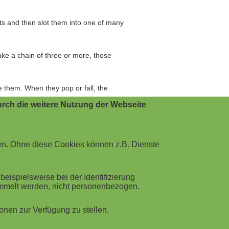
ts and then slot them into one of many
ake a chain of three or more, those
e them. When they pop or fall, the
rch die weitere Nutzung der Webseite
ove some incorrect answers to a
en. Ohne diese Cookies können z.B. Dienste
 the process.
into this game!
ispielsweise bei der Identifizierung
ammelt werden, nicht personenbezogen.
o allow your learners to retain the
nen zur Verfügung zu stellen.