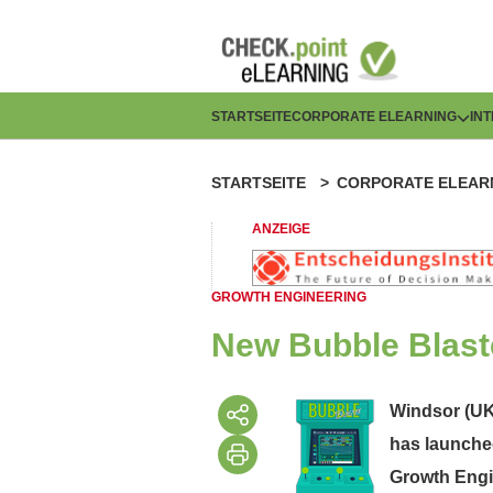
Direkt
zum
Inhalt
H
STARTSEITE
CORPORATE ELEARNING
IN
a
STARTSEITE
CORPORATE ELEAR
P
u
f
ANZEIGE
p
a
t
GROWTH ENGINEERING
d
n
New Bubble Blast
n
a
a
Windsor (UK
v
has launched
v
i
Growth Engi