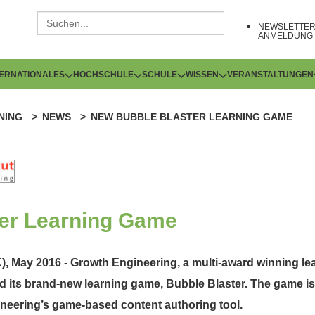
NEWSLETTE
ANMELDUNG
TERNATIONALES
HOCHSCHULE
SCHULE
WISSEN
VERANSTALTUNGEN
NING
NEWS
NEW BUBBLE BLASTER LEARNING GAME
er Learning Game
), May 2016 - Growth Engineering, a multi-award winning l
 its brand-new learning game, Bubble Blaster. The game is 
neering’s game-based content authoring tool.