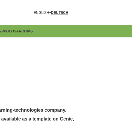
R
ENGLISH
DEUTSCH
VIDEOS
ARCHIV
earning-technologies company,
available as a template on Genie,