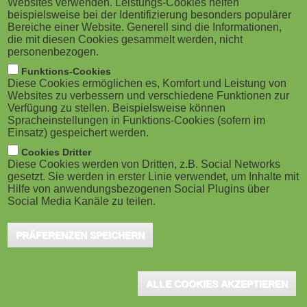
Websites verwenden. Leistungs-Cookies helfen
g
Wutösching, September 2018 - Im
M
beispielsweise bei der Identifizierung besonders populärer
landschaftlich reizvollen Wutachtal liegt die
Bereiche einer Website. Generell sind die Informationen,
a
o
die mit diesen Cookies gesammelt werden, nicht
Alemannenschule Wutösching (ASW) – eine
personenbezogen.
t
b
von gut 40 Starterschulen der im Südwesten noch
Funktions-Cookies
Diese Cookies ermöglichen es, Komfort und Leistung von
jungen Schulart Gemeinschaftsschule. Was anderswo
i
i
Websites zu verbessern und verschiedene Funktionen zur
Verfügung zu stellen. Beispielsweise können
futuristisch scheint, wird dort seit Gründung
o
Spracheinstellungen in Funktions-Cookies (sofern im
l
umgesetzt: Die Integration digitaler Medien in den
Einsatz) gespeichert werden.
n
e
Schulalltag. Auf der didacta war die ASW bereits
Cookies Dritter
Diese Cookies werden von Dritten, z.B. Social Networks
vertreten, eine Vielzahl ausländische Schulen und
gesetzt. Sie werden in erster Linie verwendet, um Inhalte mit
)
Hilfe von anwendungsbezogenen Social Plugins über
Bildungsträger interessieren sich für das
Social Media Kanäle zu teilen.
außergewöhnliche pädagogische Konzept, das den
Raum als dritten Pädagogen in einer Weise einbindet,
PRÄFERENZEN SPEICHERN
die jede tradierte Vorstellung von Schule verblassen
lässt.
ALLE COOKIES AKZEPTIEREN