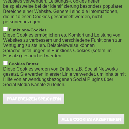
Websites verwenden. Leistungs-Cookies helfen
g
M
beispielsweise bei der Identifizierung besonders populärer
Auftakt-Konferenz für
Bereiche einer Website. Generell sind die Informationen,
a
o
Forschungskooperationen zwischen der Research
die mit diesen Cookies gesammelt werden, nicht
personenbezogen.
Studios Austria Forschungsgesellschaft und der
t
b
Funktions-Cookies
Universität Mozarteum Salzburg mit führenden
Diese Cookies ermöglichen es, Komfort und Leistung von
i
i
Websites zu verbessern und verschiedene Funktionen zur
Forschungs-Labs und Universitäten in Europa. Die
Verfügung zu stellen. Beispielsweise können
o
Spracheinstellungen in Funktions-Cookies (sofern im
Konferenz findet am Donnerstag, 23.01.2020 im
l
Einsatz) gespeichert werden.
Hotel Billroth in St. Gilgen am Wolfgangsee statt.
n
e
Cookies Dritter
Diese Cookies werden von Dritten, z.B. Social Networks
gesetzt. Sie werden in erster Linie verwendet, um Inhalte mit
)
Zu den Schwerpunkten der Konferenz gehören Data Science
Hilfe von anwendungsbezogenen Social Plugins über
und Information Retrieval in der Musikwissenschaft,
Social Media Kanäle zu teilen.
Interaktionsformen mit intelligenten musikalischen Systemen und
PRÄFERENZEN SPEICHERN
in der multimedialen Performance Art sowie die Konvergenz von
Musik- und Bewegungswissenschaft mit speziellem Fokus auf
"Aware Systems" zur präzisen Erfassung und Analyse
ALLE COOKIES AKZEPTIEREN
menschlicher Bewegungsabläufe.