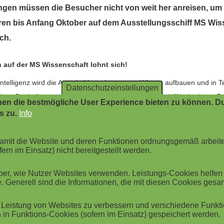
ngen müssen die Besucher nicht von weit her anreisen, um
ren bis Anfang Oktober auf dem Ausstellungsschiff MS Wis
ch.
 auf der MS Wissenschaft lohnt sich!
e Intelligenz wird die Art, wie Menschen neues Wissen aufbauen und i
Datenschutzeinstellungen
rn. Deshalb war ein Besuch auf dem Ausstellungsschiff bei seinem Zw
en die bestmögliche User Experience bieten zu können. Du
s zu.
Info
llungslogbuch:
 damit die Website und deren Funktionen ordnungsgemäß arbeit
n Thema, das nicht jedem direkt zugänglich ist und stellenweise einer 
ern im Einsatz) nicht bereitgestellt werden.
issenschaft mehrere "Lotsen der Wissenschaft" den Gästen als Ansprec
r, wie Nutzer Websites verwenden. Leistungs-Cookies helfen be
 Gruppe zu sämtlichen Fragen Rede und Antwort gestanden.
. Generell sind die Informationen, die mit diesen Cookies ges
taunt, als wir erfuhren, seit wann Menschen davon träumen, intelligen
Leistung von Websites zu verbessern und verschiedene Funktio
senschaft nimmt die Besucher mit auf eine Zeitreise durch die Geschich
in Funktions-Cookies (sofern im Einsatz) gespeichert werden.