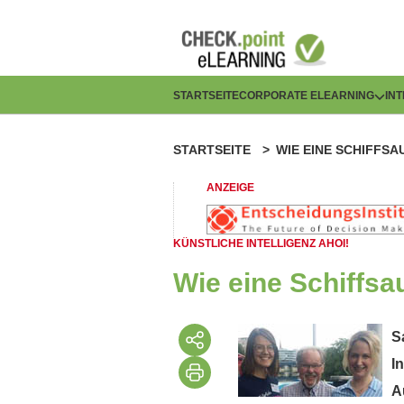
Direkt
zum
Inhalt
H
STARTSEITE
CORPORATE ELEARNING
IN
a
STARTSEITE
WIE EINE SCHIFFS
P
u
f
ANZEIGE
p
a
t
KÜNSTLICHE INTELLIGENZ AHOI!
d
n
Wie eine Schiffsa
n
a
a
S
v
I
v
i
A