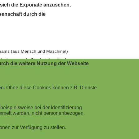
 sich die Exponate anzusehen,
senschaft durch die
n Teams (aus Mensch und Maschine!)
ischenstopp in Saarbrücken für das
rch die weitere Nutzung der Webseite
en. Ohne diese Cookies können z.B. Dienste
genaueren Erläuterung bedarf. Umso
hpartner zur Verfügung standen.
ispielsweise bei der Identifizierung
ammelt werden, nicht personenbezogen.
te, entscheidungsfähige Wesen zu
nen zur Verfügung zu stellen.
te der KI und erläutert, wie Künstliche