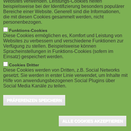
Websites verwenden. Leistungs-Cookies helfen
g
M
beispielsweise bei der Identifizierung besonders populärer
Bereiche einer Website. Generell sind die Informationen,
a
o
die mit diesen Cookies gesammelt werden, nicht
personenbezogen.
Tübingen, April 2020 - Der 14-tägige Kompaktkurs
t
b
Funktions-Cookies
richtet sich insbesondere an (Hochschul-) Lehrende,
Diese Cookies ermöglichen es, Komfort und Leistung von
i
i
die bisher erst wenig Erfahrung mit dem Einsatz
Websites zu verbessern und verschiedene Funktionen zur
Verfügung zu stellen. Beispielsweise können
digitaler Medien haben. In einem Einführungsmodul
o
Spracheinstellungen in Funktions-Cookies (sofern im
l
Einsatz) gespeichert werden.
und fünf Wahlmodulen bietet es Unterstützung bei
n
e
Cookies Dritter
zentralen aktuellen Fragen: Wie kann Hochschullehre
Diese Cookies werden von Dritten, z.B. Social Networks
mit einfachen Mitteln online durchgeführt werden? Wie
gesetzt. Sie werden in erster Linie verwendet, um Inhalte mit
)
Hilfe von anwendungsbezogenen Social Plugins über
können digitale Medien genutzt werden, um Inhalte zu
Social Media Kanäle zu teilen.
vermitteln und selber zu erstellen sowie Studierende
PRÄFERENZEN SPEICHERN
online im Selbststudium zu unterstützen und zu
betreuen? Und wie können unter den aktuellen
Bedingungen Prüfungen durchgeführt werden?
ALLE COOKIES AKZEPTIEREN