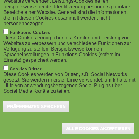
Websites verwenden. Leistungs-Cookies helfen
g
M
beispielsweise bei der Identifizierung besonders populärer
Dunfermline (SCT), July 2022 - eCom
Bereiche einer Website. Generell sind die Informationen,
a
o
Learning Solutions, one of Scotland's
die mit diesen Cookies gesammelt werden, nicht
personenbezogen.
leading digital learning and assessment
t
b
Funktions-Cookies
specialists, has updated its eNetLearn learning
Diese Cookies ermöglichen es, Komfort und Leistung von
i
i
Websites zu verbessern und verschiedene Funktionen zur
management system (LMS).
Verfügung zu stellen. Beispielsweise können
o
Spracheinstellungen in Funktions-Cookies (sofern im
l
Einsatz) gespeichert werden.
Among the LMS's expanded and updated features are
n
e
Cookies Dritter
Diese Cookies werden von Dritten, z.B. Social Networks
its updated Security safeguards to keep data safe - and
gesetzt. Sie werden in erster Linie verwendet, um Inhalte mit
)
learners - secure
Hilfe von anwendungsbezogenen Social Plugins über
the Course Certification feature, which automatically
Social Media Kanäle zu teilen.
generates a certificate for learners on completion of a
course, cutting administration time considerably and giving
learners instant gratification. Course certificates can be
PRÄFERENZEN SPEICHERN
created as editable pdfs and can automatically pull through
data such as the name of the course, the date, and
learner's name
the Evidence feature, which enhances the learning
ALLE COOKIES AKZEPTIEREN
experience and adds a further layer of accountability for
learners. Rather than have learners complete a course,