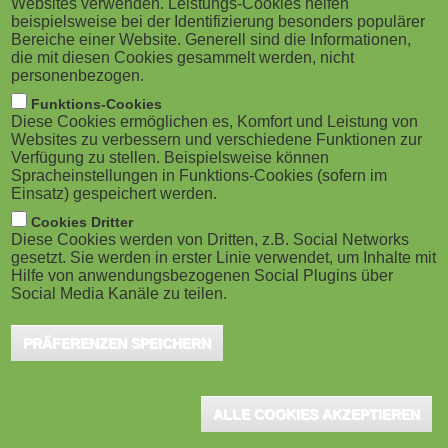
Websites verwenden. Leistungs-Cookies helfen
g
M
beispielsweise bei der Identifizierung besonders populärer
Wege, um Schülerinnen und Schülern einen
Bereiche einer Website. Generell sind die Informationen,
a
o
interessanten und lehrreichen Unterricht zu
die mit diesen Cookies gesammelt werden, nicht
personenbezogen.
ermöglichen. Neben Arbeitsheft und Schulbuch
t
b
Funktions-Cookies
nutzen sie vermehrt das Internet. Dort recherchieren
Diese Cookies ermöglichen es, Komfort und Leistung von
i
i
Websites zu verbessern und verschiedene Funktionen zur
sie Quellen für neue Materialien und erstellen auf deren
Verfügung zu stellen. Beispielsweise können
o
Spracheinstellungen in Funktions-Cookies (sofern im
Grundlage Inhalte für die kommende Stunde. Doch
l
Einsatz) gespeichert werden.
Fragen zum rechtssicheren Einsatz, zur Qualität sowie
n
e
Cookies Dritter
zu den Möglichkeiten zur Vervielfältigung,
Diese Cookies werden von Dritten, z.B. Social Networks
gesetzt. Sie werden in erster Linie verwendet, um Inhalte mit
)
Kombination oder Weiterentwicklung erschweren
Hilfe von anwendungsbezogenen Social Plugins über
Social Media Kanäle zu teilen.
Lehrkräften den Einsatz digitaler Medien.
PRÄFERENZEN SPEICHERN
Dass es aber schon rechtssichere Online-Lösungen gibt, zeigen
die sogenannten Open Educational Resources – kurz OER.
"Durch freie, kostenlose Lern- und Lehrmaterialien ergibt sich
ALLE COOKIES AKZEPTIEREN
enormes didaktisches Potenzial sowohl für Lehrkräfte als auch für