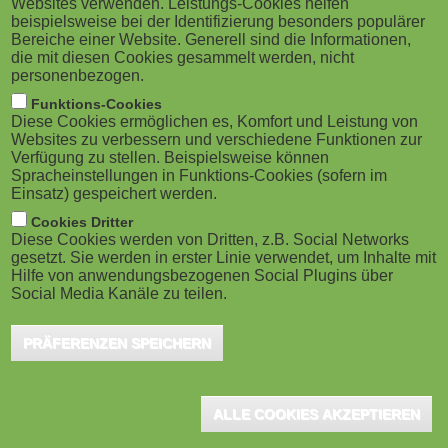
Websites verwenden. Leistungs-Cookies helfen
g
M
beispielsweise bei der Identifizierung besonders populärer
Bereiche einer Website. Generell sind die Informationen,
a
o
die mit diesen Cookies gesammelt werden, nicht
personenbezogen.
t
b
Funktions-Cookies
Diese Cookies ermöglichen es, Komfort und Leistung von
i
Saarbrücken, April 2019 - Die Zeiten, als Lernprozesse
i
Websites zu verbessern und verschiedene Funktionen zur
Verfügung zu stellen. Beispielsweise können
noch an einem zentralen Ort oder über einen einzigen
o
Spracheinstellungen in Funktions-Cookies (sofern im
l
Einsatz) gespeichert werden.
Kanal abliefen, gehören der Vergangenheit an.
n
e
Cookies Dritter
Menschen, die sich heute neues Wissen oder neue
Diese Cookies werden von Dritten, z.B. Social Networks
Kompetenzen aneignen möchten, bewegen sich durch
gesetzt. Sie werden in erster Linie verwendet, um Inhalte mit
)
Hilfe von anwendungsbezogenen Social Plugins über
Learning Ecosystems. Im Interview verraten die
Social Media Kanäle zu teilen.
Weiterbildungsexperten Uwe Hofschröer und Kirsten
PRÄFERENZEN SPEICHERN
Wessendorf, die beide für den Bildungsanbieter IMC
tätig sind, was sich hinter dem Begriff Learning
Ecosystems verbirgt. Das Gespräch soll klären,
ALLE COOKIES AKZEPTIEREN
weshalb der Begriff sich so gut auf die Strukturen