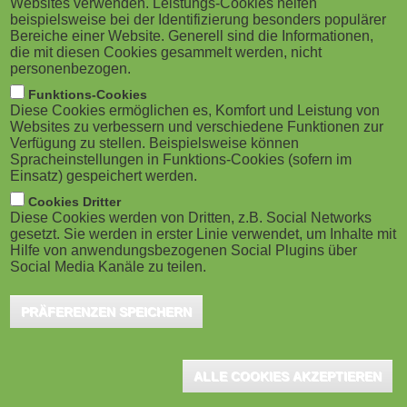
Websites verwenden. Leistungs-Cookies helfen
g
M
beispielsweise bei der Identifizierung besonders populärer
Bereiche einer Website. Generell sind die Informationen,
a
o
die mit diesen Cookies gesammelt werden, nicht
personenbezogen.
t
b
Funktions-Cookies
Stuttgart/Karlsruhe, Juni 2024 – Die KI-basierte
Diese Cookies ermöglichen es, Komfort und Leistung von
i
i
Websites zu verbessern und verschiedene Funktionen zur
Leseförderplattform Lautlesetutor (LaLeTu), eine
Verfügung zu stellen. Beispielsweise können
o
Spracheinstellungen in Funktions-Cookies (sofern im
l
gemeinsame Entwicklung des Ernst Klett Verlags und
Einsatz) gespeichert werden.
dem Startup Digi Sapiens, wurde auf der LEARNTEC
n
e
Cookies Dritter
mit dem Innovationspreis delina für digitale Bildung
Diese Cookies werden von Dritten, z.B. Social Networks
gesetzt. Sie werden in erster Linie verwendet, um Inhalte mit
)
ausgezeichnet. Der Preis würdigt zukunftsweisende
Hilfe von anwendungsbezogenen Social Plugins über
Social Media Kanäle zu teilen.
Bildungsprojekte und -lösungen, die effektives Lernen
fördern.
PRÄFERENZEN SPEICHERN
Der Lautlesetutor, die gemeinsame Leseförderplattform vom
Ernst Klett Verlag und Digi Sapiens, beeindruckte die Fachjury mit
ALLE COOKIES AKZEPTIEREN
ihrem innovativen Einsatz von Künstlicher Intelligenz zur