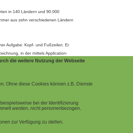
orten in 140 Ländern und 90.000
lnehmer aus zehn verschiedenen Ländern
ner Aufgabe: Kopf- und Fußzeilen. Er
eichnung, in der mittels Application-
rch die weitere Nutzung der Webseite
ekten Link auf das Recording zu.
en. Ohne diese Cookies können z.B. Dienste
Qualität. In einem Zeitraum von sechs
bearbeitet an die Tutorin
ispielsweise bei der Identifizierung
ammelt werden, nicht personenbezogen.
 notwendigen Schritte. Jede Frage wird
nen zur Verfügung zu stellen.
nd sind nun perfekt: