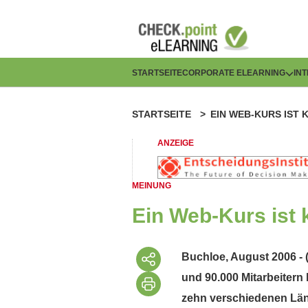
Direkt
zum
Inhalt
H
STARTSEITE
CORPORATE ELEARNING
IN
a
STARTSEITE
EIN WEB-KURS IST
P
u
f
ANZEIGE
p
a
t
MEINUNG
d
n
Ein Web-Kurs ist
n
a
a
Buchloe, August 2006 - 
v
und 90.000 Mitarbeitern
v
i
zehn verschiedenen Länd