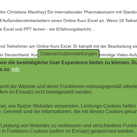
Von Christiane Manthey
) Ein internationaler Pharmakonzern mit Stand
iell Außendienstmitarbeitern einen Online-Kurs Excel an. Wenn 18 Tei
 Excel und PPT lernen - ein Erfahrungsbericht...
d Teilnehmer am Online-Kurs Excel. Er kämpft mit der Bearbeitung ei
Datenschutzeinstellungen
in Deutschland. Kurzerhand erstellt diese eine fünf-minütige Video-Aufz
en die bestmögliche User Experience bieten zu können. Du
wendung aufgezeichnet werden. Sie sendet Serge eine eMail mit dem dir
s zu.
Info
Video angesehen hat, kann er die Aufgabe souverän lösen.
 damit die Website und deren Funktionen ordnungsgemäß arbeit
durchgeführt wurde, stimmt der methodisch-didaktische Ansatz und die 
ern im Einsatz) nicht bereitgestellt werden.
t acht Aufgaben per eMail zugesendet. Werden sechs davon erfolgreich 
r, wie Nutzer Websites verwenden. Leistungs-Cookies helfen be
as Zertifikat.
. Generell sind die Informationen, die mit diesen Cookies ges
line-Handbücher zur Verfügung, bzw. die Aufgaben selber erklären die
Leistung von Websites zu verbessern und verschiedene Funktio
in Funktions-Cookies (sofern im Einsatz) gespeichert werden.
den beantwortet. Die Aufgaben selber wurden viele Male überarbeitet u