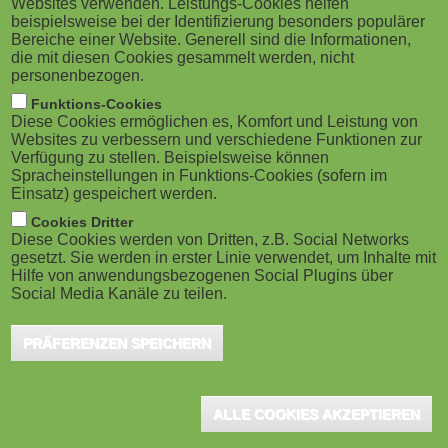
Websites verwenden. Leistungs-Cookies helfen
g
M
beispielsweise bei der Identifizierung besonders populärer
Bereiche einer Website. Generell sind die Informationen,
a
o
die mit diesen Cookies gesammelt werden, nicht
personenbezogen.
t
b
Funktions-Cookies
Diese Cookies ermöglichen es, Komfort und Leistung von
i
i
Websites zu verbessern und verschiedene Funktionen zur
Verfügung zu stellen. Beispielsweise können
o
Spracheinstellungen in Funktions-Cookies (sofern im
l
Einsatz) gespeichert werden.
n
e
Cookies Dritter
Diese Cookies werden von Dritten, z.B. Social Networks
gesetzt. Sie werden in erster Linie verwendet, um Inhalte mit
)
Hilfe von anwendungsbezogenen Social Plugins über
Social Media Kanäle zu teilen.
Learning Hack Joins
PRÄFERENZEN SPEICHERN
Road Trip to Aid Ukraine
ALLE COOKIES AKZEPTIEREN