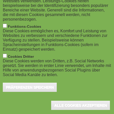
Websites verwenden. Leistungs-Cookies helfen
g
M
beispielsweise bei der Identifizierung besonders populärer
Bereiche einer Website. Generell sind die Informationen,
a
o
die mit diesen Cookies gesammelt werden, nicht
personenbezogen.
London (UK), November 2020 - An essential two-day
t
b
Funktions-Cookies
conference for all senior L&D professionals, the World
Diese Cookies ermöglichen es, Komfort und Leistung von
i
i
of Learning Conference presents delegates with a
Websites zu verbessern und verschiedene Funktionen zur
Verfügung zu stellen. Beispielsweise können
fascinating combination of first-hand case-study
o
Spracheinstellungen in Funktions-Cookies (sofern im
l
Einsatz) gespeichert werden.
presentations, lively panel debates and discussions,
n
e
Cookies Dritter
and interactive workshops. The 2020 event has moved
Diese Cookies werden von Dritten, z.B. Social Networks
to an online event.
gesetzt. Sie werden in erster Linie verwendet, um Inhalte mit
)
Hilfe von anwendungsbezogenen Social Plugins über
Social Media Kanäle zu teilen.
The World of Learning Conference & Exhibition is a must-attend
event for all learning and development and HR professionals,
PRÄFERENZEN SPEICHERN
delivering the most cost-effective methods and solutions for more
th
successful learning results. Now in its 25
year, the World of
ALLE COOKIES AKZEPTIEREN
Learning exhibition will showcase the latest developments in L&D