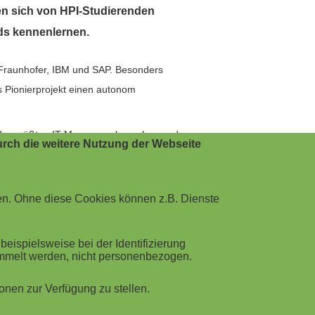
en sich von HPI-Studierenden
nds kennenlernen.
Fraunhofer, IBM und SAP. Besonders
s Pionierprojekt einen autonom
e der größten IT-Messen zu besuchen und
rch die weitere Nutzung der Webseite
i wichtig, jungen Menschen schon früh
iete.
en. Ohne diese Cookies können z.B. Dienste
e-Besuche für Schulklassen an.
ispielsweise bei der Identifizierung
ammelt werden, nicht personenbezogen.
nen zur Verfügung zu stellen.