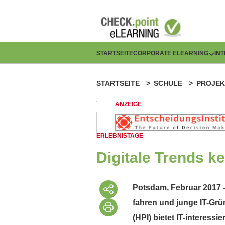
Direkt
zum
Inhalt
H
STARTSEITE
CORPORATE ELEARNING
IN
a
STARTSEITE
SCHULE
PROJEK
P
u
f
ANZEIGE
p
a
t
ERLEBNISTAGE
d
n
Digitale Trends ke
n
a
a
Potsdam, Februar 2017 -
v
fahren und junge IT-Grü
v
i
(HPI) bietet IT-interes