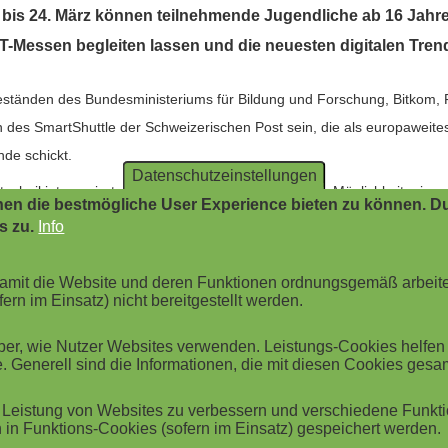
. bis 24. März können teilnehmende Jugendliche ab 16 Jahr
 IT-Messen begleiten lassen und die neuesten digitalen Tre
tänden des Bundesministeriums für Bildung und Forschung, Bitkom, 
des SmartShuttle der Schweizerischen Post sein, die als europaweite
de schickt.
Datenschutzeinstellungen
 technikinteressierten Schülerinnen und Schülern die Möglichkeit, ein
en die bestmögliche User Experience bieten zu können. Du
 informieren", erklärt HPI-Direktor Professor Christoph Meinel. Es se
s zu.
Info
d welche kreativen Studien- und Berufsmöglichkeiten der Fachbereich b
 damit die Website und deren Funktionen ordnungsgemäß arbeit
 Bitkom bietet das Hasso-Plattner-Institut außerdem kostenlose Mess
ern im Einsatz) nicht bereitgestellt werden.
assen über
cebit2017schule@hpi.de
anmelden.
r, wie Nutzer Websites verwenden. Leistungs-Cookies helfen be
. Generell sind die Informationen, die mit diesen Cookies ges
Leistung von Websites zu verbessern und verschiedene Funktio
in Funktions-Cookies (sofern im Einsatz) gespeichert werden.