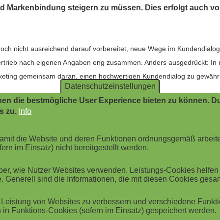
 Markenbindung steigern zu müssen. Dies erfolgt auch vor
edoch nicht ausreichend darauf vorbereitet, neue Wege im Kundendialog
rtrieb nach eigenen Angaben eng zusammen. Anders ausgedrückt: In n
keting gemeinsam daran, einen hochwertigen Kundendialog zu gewährl
Datenschutzeinstellungen
en die bestmögliche User Experience bieten zu können. Du
s zu.
Info
r Befragten an, die Erwartungen ihrer Kunden ganz genau zu kennen. 
 damit die Website und deren Funktionen ordnungsgemäß arbeit
 individuell auf den Kunden in seiner jeweiligen Situation einzugehen.
ern im Einsatz) nicht bereitgestellt werden.
 Ansprache über verschiedene Kanäle hinweg zu realisieren.
r, wie Nutzer Websites verwenden. Leistungs-Cookies helfen be
. Generell sind die Informationen, die mit diesen Cookies ges
bindung?
Leistung von Websites zu verbessern und verschiedene Funktio
in Funktions-Cookies (sofern im Einsatz) gespeichert werden.
die Notwendigkeit, die eigene Organisation zu verändern. Um den Kund