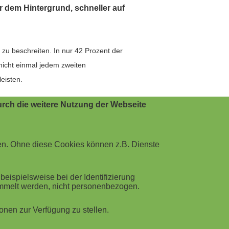
 dem Hintergrund, schneller auf
 zu beschreiten. In nur 42 Prozent der
icht einmal jedem zweiten
eisten.
rch die weitere Nutzung der Webseite
Und lediglich 39 Prozent der
en. Ohne diese Cookies können z.B. Dienste
 Dabei wäre dies eine wichtige
ispielsweise bei der Identifizierung
ammelt werden, nicht personenbezogen.
nen zur Verfügung zu stellen.
endialog nachhaltig zu verbessern, sind