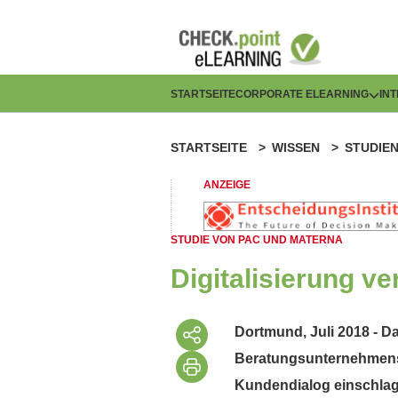
Direkt
zum
Inhalt
H
STARTSEITE
CORPORATE ELEARNING
IN
a
STARTSEITE
WISSEN
STUDIE
P
u
f
ANZEIGE
p
a
t
STUDIE VON PAC UND MATERNA
d
n
Digitalisierung v
n
a
a
Dortmund, Juli 2018 - 
v
Beratungsunternehmens 
v
i
Kundendialog einschlage