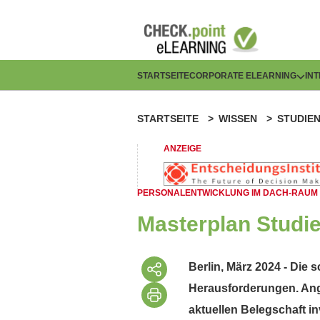
Direkt
zum
Inhalt
H
STARTSEITE
CORPORATE ELEARNING
IN
a
STARTSEITE
WISSEN
STUDIE
P
u
f
ANZEIGE
p
a
t
PERSONALENTWICKLUNG IM DACH-RAUM
d
n
Masterplan Studie
n
a
a
Berlin, März 2024 - Die
v
Herausforderungen. Ange
v
i
aktuellen Belegschaft i