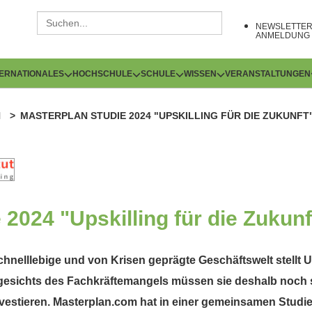
NEWSLETTE
ANMELDUNG
TERNATIONALES
HOCHSCHULE
SCHULE
WISSEN
VERANSTALTUNGEN
N
MASTERPLAN STUDIE 2024 "UPSKILLING FÜR DIE ZUKUNFT
 2024 "Upskilling für die Zukunf
 schnelllebige und von Krisen geprägte Geschäftswelt stell
sichts des Fachkräftemangels müssen sie deshalb noch stä
nvestieren. Masterplan.com hat in einer gemeinsamen Studi